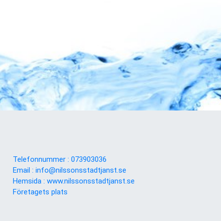
Telefonnummer : 073903036
Email :
info@nilssonsstadtjanst.se
Hemsida : www.nilssonsstadtjanst.se
Företagets plats