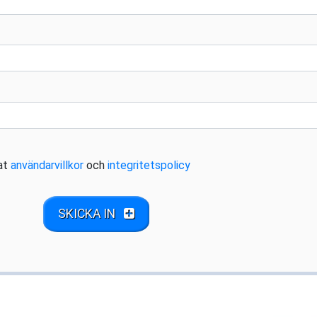
rat
användarvillkor
och
integritetspolicy
SKICKA IN